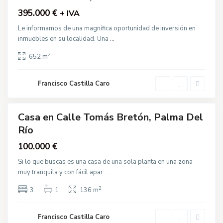
ó
395.000 €
n
+ IVA
,
P
Le informamos de una magnífica oportunidad de inversión en
a
inmuebles en su localidad. Una
...
l
m
a
2
652 m
d
e
l
R
Francisco Castilla Caro
í
o
Casa en Calle Tomás Bretón, Palma Del
Venta
Río
100.000 €
Si lo que buscas es una casa de una sola planta en una zona
muy tranquila y con fácil apar
...
2
3
1
136 m
Francisco Castilla Caro