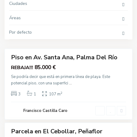
P
Ciudades
a
l
C
m
e
Áreas
a
b
d
o
e
l
l
Por defecto
l
R
a
í
r
o
,
O
t
Piso en Av. Santa Ana, Palma Del Río
r
Destacado
o
Venta
85.000 €
REBAJA!!!
s
,
P
Se podría decir que está en primera línea de playa. Este
a
potencial piso, con una superfici
...
l
m
a
2
3
1
107 m
d
e
l
R
Francisco Castilla Caro
í
o
C
a
Parcela en El Cebollar, Peñaflor
l
Destacado
l