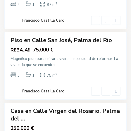
g
a
2
e
4
1
97 m
d
n
e
d
l
e
R
Francisco Castilla Caro
l
í
R
o
o
s
a
Piso en Calle San José, Palma del Río
r
i
75.000 €
REBAJA!!!
o
,
P
Magnifico piso para entrar a vivir sin necesidad de reformar. La
a
vivienda que se encuentra
...
l
m
a
2
3
1
75 m
d
e
l
A
R
v
Francisco Castilla Caro
í
.
o
S
a
n
Casa en Calle Virgen del Rosario, Palma
t
Venta
a
del ...
A
n
250.000 €
a
P