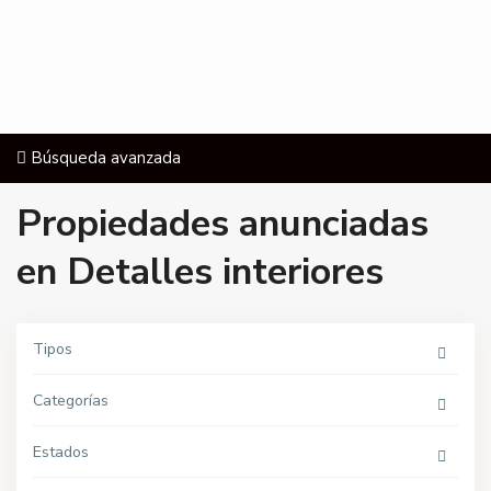
Búsqueda avanzada
Propiedades anunciadas
en Detalles interiores
A
v
.
Tipos
S
a
n
Categorías
t
a
A
n
Estados
a
,