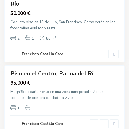
n
Río
t
r
va
50.000 €
o
cción
,
P
Coqueto piso en 18 de julio, San Francisco. Como verás en las
C
a
a
fotografías está todo restau
...
l
l
m
l
a
2
e
2
1
50 m
d
L
e
e
l
ó
R
Francisco Castilla Caro
n
í
B
o
e
n
í
Piso en el Centro, Palma del Río
t
Destacado
e
95.000 €
z
,
va
P
Magnífico apartamento en una zona inmejorable. Zonas
cción
a
comunes de primera calidad. La vivien
...
l
C
m
a
a
l
1
1
d
l
e
e
l
T
R
o
Francisco Castilla Caro
í
m