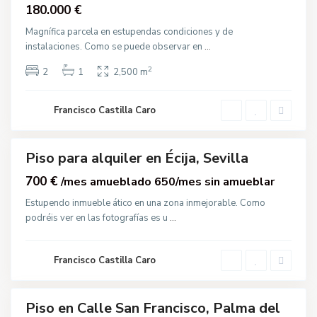
Venta
180.000 €
e
T
o
Magnífica parcela en estupendas condiciones y de
r
instalaciones. Como se puede observar en
...
c
S
a
a
l
n
2
2
1
2,500 m
,
F
É
r
c
a
i
n
Francisco Castilla Caro
j
c
a
i
s
c
Piso para alquiler en Écija, Sevilla
o
Destacado
,
P
700 €
/mes amueblado 650/mes sin amueblar
a
va
l
Estupendo inmueble ático en una zona inmejorable. Como
cción
m
podréis ver en las fotografías es u
...
a
d
e
l
R
Francisco Castilla Caro
í
o
C
Piso en Calle San Francisco, Palma del
e
Destacado