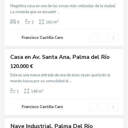
,
o
P
Magnifica casa en una de las zonas más cotizadas de la ciudad.
l
a
í
La vivienda que se encuentr
...
l
g
m
o
a
2
n
5
2
160 m
d
o
e
I
l
n
R
Francisco Castilla Caro
d
í
u
o
s
t
r
Casa en Av. Santa Ana, Palma del Río
Venta
i
a
120.000 €
l
,
P
Esta es una nueva entrada de una de esas casas que todo el
C
a
a
mundo busca por su comodidad al
...
l
l
m
l
a
2
e
1
148 m
d
T
e
o
l
m
R
Francisco Castilla Caro
á
í
s
o
B
r
e
Nave Industrial, Palma Del Río
Venta
t