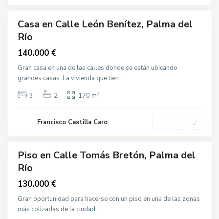
o
á
s
B
Casa en Calle León Benítez, Palma del
r
Venta
e
Río
t
ó
140.000 €
n
,
P
Gran casa en una de las calles donde se están ubicando
a
grandes casas. La vivienda que tien
...
l
m
a
2
3
2
170 m
d
e
C
l
a
R
l
Francisco Castilla Caro
í
l
o
e
S
a
Piso en Calle Tomás Bretón, Palma del
n
Venta
J
C
Río
o
a
s
l
130.000 €
é
l
,
e
P
Gran oportunidad para hacerse con un piso en una de las zonas
V
a
i
más cotizadas de la ciudad.
...
l
r
m