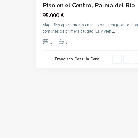
Piso en el Centro, Palma del Río
Destacado
Venta
95.000 €
Nueva
Magnífico apartamento en una zona inmejorable. Zo
Construcción
comunes de primera calidad. La vivien
...
1
1
Francisco Castilla Caro