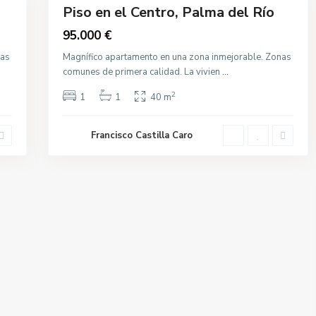
Piso en el Centro, Palma del Río
Venta
Nueva
95.000 €
Construcción
nas
Magnífico apartamento en una zona inmejorable. Zonas
comunes de primera calidad. La vivien
...
2
1
1
40 m
Francisco Castilla Caro