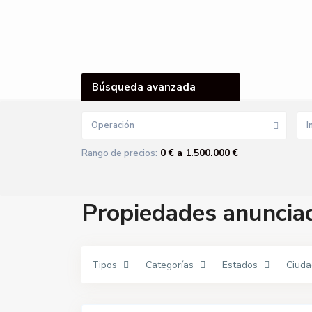
Búsqueda avanzada
Operación
I
C
e
n
0 € a 1.500.000 €
Rango de precios:
t
r
o
,
P
Propiedades anuncia
a
l
m
a
d
e
Tipos
Categorías
Estados
Ciuda
l
R
í
5
o