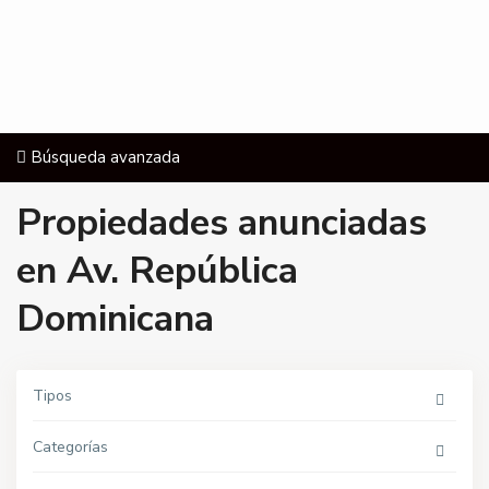
Búsqueda avanzada
A
v
Propiedades anunciadas
.
R
e
en Av. República
p
ú
b
Dominicana
l
i
c
a
D
o
Tipos
m
i
n
Categorías
i
c
a