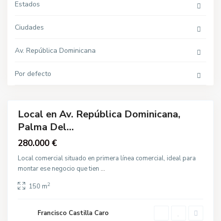
n
Estados
a
,
P
Ciudades
a
l
m
Av. República Dominicana
a
d
e
l
Por defecto
R
í
o
Local en Av. República Dominicana,
Venta
Palma Del...
280.000 €
Local comercial situado en primera línea comercial, ideal para
montar ese negocio que tien
...
2
150 m
Francisco Castilla Caro