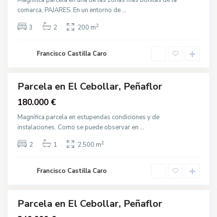
Magnifica parcela en una de las zonas más bonitas de la
a
comarca, PAJARES. En un entorno de
...
l
m
a
2
3
2
200 m
d
e
l
R
Francisco Castilla Caro
í
o
Parcela en El Cebollar, Peñaflor
Destacado
Venta
180.000 €
Magnífica parcela en estupendas condiciones y de
instalaciones. Como se puede observar en
...
2
2
1
2,500 m
O
t
r
Francisco Castilla Caro
o
s
Parcela en El Cebollar, Peñaflor
Venta