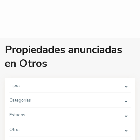
Propiedades anunciadas
en Otros
Tipos
Categorías
P
Estados
e
ñ
a
Otros
f
l