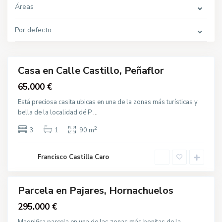
o
P
Áreas
r
a
,
j
O
a
t
Por defecto
r
r
e
o
s
s
,
O
t
Casa en Calle Castillo, Peñaflor
r
Destacado
o
Venta
65.000 €
s
,
P
Está preciosa casita ubicas en una de la zonas más turísticas y
a
bella de la localidad dé P
...
l
C
m
e
a
2
b
3
1
90 m
d
o
e
l
l
l
R
Francisco Castilla Caro
a
í
r
o
,
O
t
Parcela en Pajares, Hornachuelos
r
Destacado
o
Venta
295.000 €
s
,
P