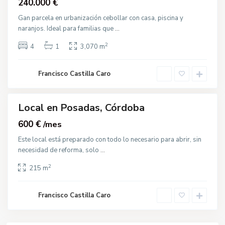
240.000 €
P
o
s
Gan parcela en urbanización cebollar con casa, piscina y
a
naranjos. Ideal para familias que
...
d
a
s
2
4
1
3,070 m
,
O
t
r
Francisco Castilla Caro
o
s
Local en Posadas, Córdoba
quiler
600 €
/mes
Este local está preparado con todo lo necesario para abrir, sin
necesidad de reforma, solo
...
2
215 m
Francisco Castilla Caro