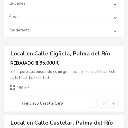
P
Ciudades
a
l
m
Áreas
a
d
e
C
l
Por defecto
a
R
l
í
l
o
e
F
e
Local en Calle Cigüela, Palma del Río
Venta
r
i
95.000 €
REBAJADO!!!
a
,
P
Si lo que estás buscando es un gran local en zona céntrica, este
a
es tu local. Lo tiene tod
...
l
m
a
2
180 m
d
e
l
R
Francisco Castilla Caro
í
o
Local en Calle Castelar, Palma del Río
quiler