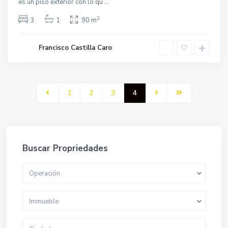
es un piso exterior con lo qu
...
2
3
1
90 m
Francisco Castilla Caro
1
2
3
4
Buscar Propriedades
Operación
Immueble