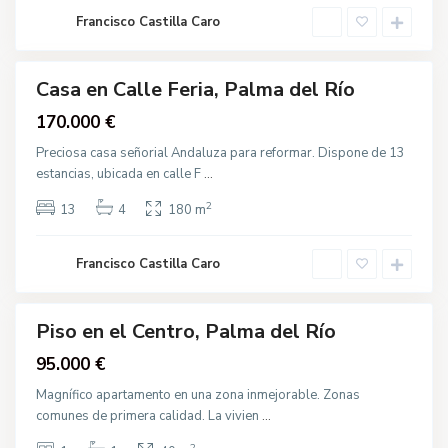
l
R
Francisco Castilla Caro
í
o
C
e
n
Casa en Calle Feria, Palma del Río
t
r
gua
170.000 €
o
cción
,
P
Preciosa casa señorial Andaluza para reformar. Dispone de 13
a
estancias, ubicada en calle F
...
l
m
a
2
13
4
180 m
d
e
l
R
Francisco Castilla Caro
í
C
o
a
l
l
Piso en el Centro, Palma del Río
e
C
va
95.000 €
a
cción
r
r
Magnífico apartamento en una zona inmejorable. Zonas
e
comunes de primera calidad. La vivien
...
r
a
s
2