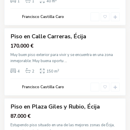
1
1
40 m
,
É
P
c
l
i
Francisco Castilla Caro
a
j
z
a
a
G
i
Piso en Calle Carreras, Écija
Venta
l
e
170.000 €
s
y
R
Muy buen piso exterior para vivir y se encuentra en una zona
u
inmejorable. Muy buena oportu
...
b
i
o
2
4
2
150 m
,
É
c
i
Francisco Castilla Caro
j
a
Piso en Plaza Giles y Rubio, Écija
gua
87.000 €
cción
Estupendo piso situado en una de las mejores zonas de Écija,