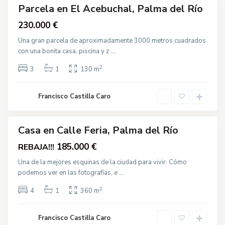
e
Parcela en El Acebuchal, Palma del Río
Venta
r
i
230.000 €
a
,
P
Una gran parcela de aproximadamente 3000 metros cuadrados
a
con una bonita casa, piscina y z
...
l
C
m
a
a
2
l
3
1
130 m
d
l
e
e
l
J
R
Francisco Castilla Caro
u
í
a
o
n
X
X
Casa en Calle Feria, Palma del Río
I
I
gua
185.000 €
REBAJA!!!
I
cción
,
P
Una de la mejores esquinas de la ciudad para vivir. Cómo
a
podemos ver en las fotografías, e
...
l
m
C
a
2
a
4
1
360 m
d
l
e
l
l
e
R
Francisco Castilla Caro
S
í