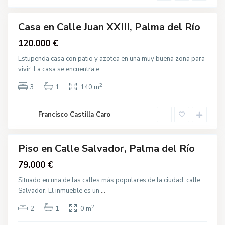
a
o
l
v
a
Casa en Calle Juan XXIII, Palma del Río
d
o
gua
120.000 €
r
cción
,
P
Estupenda casa con patio y azotea en una muy buena zona para
a
vivir. La casa se encuentra e
...
l
m
a
2
3
1
140 m
d
e
C
l
a
R
Francisco Castilla Caro
l
í
l
o
e
F
e
Piso en Calle Salvador, Palma del Río
Venta
r
i
79.000 €
a
,
P
Situado en una de las calles más populares de la ciudad, calle
a
Salvador. El inmueble es un
...
l
m
a
2
2
1
0 m
d
e