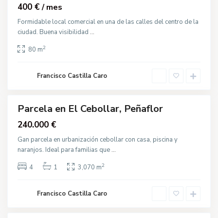
400 €
/ mes
Formidable local comercial en una de las calles del centro de la
ciudad. Buena visibilidad
...
2
80 m
E
O
l
t
A
r
Francisco Castilla Caro
c
o
e
s
b
u
c
Parcela en El Cebollar, Peñaflor
Venta
h
a
240.000 €
l
,
P
Gan parcela en urbanización cebollar con casa, piscina y
a
naranjos. Ideal para familias que
...
l
m
a
2
4
1
3,070 m
d
e
C
l
a
R
Francisco Castilla Caro
l
í
l
o
e
F