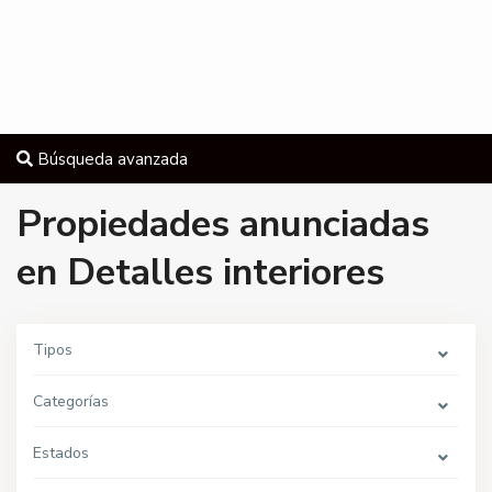
Búsqueda avanzada
Propiedades anunciadas
en Detalles interiores
C
a
l
l
Tipos
e
C
i
Categorías
g
ü
e
l
Estados
a
,