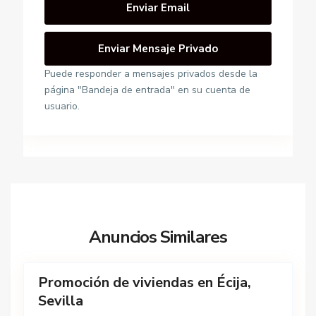
a
l
l
e
T
Puede responder a mensajes privados desde la
P
o
página "Bandeja de entrada" en su cuenta de
l
r
usuario.
a
c
z
a
a
l
G
,
i
É
l
c
e
i
s
Anuncios Similares
j
y
21
a
R
u
Promoción de viviendas en Écija,
Destacado
b
Sevilla
a
i
Nueva