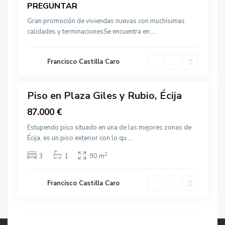
o
PREGUNTAR
strucción
,
Gran promoción de viviendas nuevas con muchísimas
É
calidades y terminacionesSe encuentra en
...
c
i
j
Francisco Castilla Caro
15
a
Piso en Plaza Giles y Rubio, Écija
a
ntigua
87.000 €
strucción
Estupendo piso situado en una de las mejores zonas de
Écija, es un piso exterior con lo qu
...
2
3
1
90 m
Francisco Castilla Caro