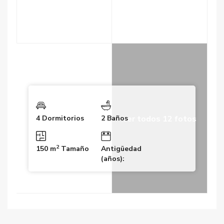
Ver todos 12 fotos
4 Dormitorios
2 Baños
2
150 m
Tamaño
Antigüedad
(años):