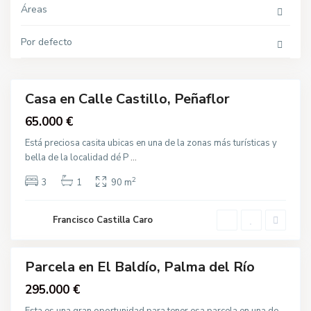
o
Áreas
r
,
O
t
Por defecto
r
E
o
l
s
B
a
l
Casa en Calle Castillo, Peñaflor
d
Destacado
í
Venta
65.000 €
o
,
P
Está preciosa casita ubicas en una de la zonas más turísticas y
a
bella de la localidad dé P
...
l
m
a
2
C
3
1
90 m
d
a
e
r
l
r
R
Francisco Castilla Caro
a
í
s
o
c
a
l
Parcela en El Baldío, Palma del Río
e
Destacado
j
Venta
295.000 €
o
,
P