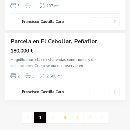
m
a
2
3
1
107 m
d
e
l
R
Francisco Castilla Caro
í
o
Parcela en El Cebollar, Peñaflor
Destacado
Venta
180.000 €
Magnífica parcela en estupendas condiciones y de
instalaciones. Como se puede observar en
...
2
2
1
2,500 m
Francisco Castilla Caro
1
2
3
4