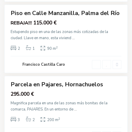
o
,
C
O
a
t
l
Piso en Calle Manzanilla, Palma del Río
r
Destacado
l
o
e
Venta
115.000 €
REBAJA!!!
s
P
,
i
P
Estupendo piso en una de las zonas más cotizadas de la
c
a
a
ciudad. Llave en mano, esta viviend
...
l
d
m
o
a
2
r
2
1
90 m
d
e
e
s
l
H
R
Francisco Castilla Caro
.
í
S
o
á
n
c
Parcela en Pajares, Hornachuelos
h
Destacado
e
Venta
295.000 €
z
,
P
Magnifica parcela en una de las zonas más bonitas de la
a
comarca, PAJARES. En un entorno de
...
l
m
a
2
3
2
200 m
d
e
l
A