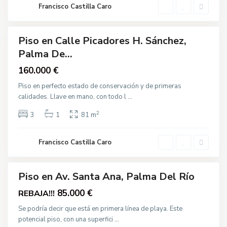
R
v
Francisco Castilla Caro
í
.
o
S
a
n
Piso en Calle Picadores H. Sánchez,
t
Destacado
a
Palma De...
Venta
A
n
160.000 €
a
,
P
Piso en perfecto estado de conservación y de primeras
a
calidades. Llave en mano, con todo l
...
l
C
m
e
a
2
b
3
1
81 m
d
o
e
l
l
l
R
Francisco Castilla Caro
a
í
r
o
,
O
t
Piso en Av. Santa Ana, Palma Del Río
r
Destacado
o
Venta
85.000 €
REBAJA!!!
s
,
P
Se podría decir que está en primera línea de playa. Este
a
potencial piso, con una superfici
...
l