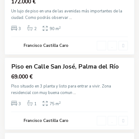
172.000 €
é
,
P
Un lujo de piso en una de las avenidas más importantes de la
a
ciudad. Como podrás observar
...
l
m
a
2
3
2
90 m
d
e
C
l
a
R
Francisco Castilla Caro
l
í
l
o
e
N
u
Piso en Calle San José, Palma del Río
e
Destacado
v
Venta
69.000 €
a
,
P
Piso situado en 3 planta y listo para entrar a vivir. Zona
a
residencial con muy buena comun
...
l
m
a
2
3
1
75 m
d
A
e
v
l
.
R
Francisco Castilla Caro
S
í
a
o
n
t
a