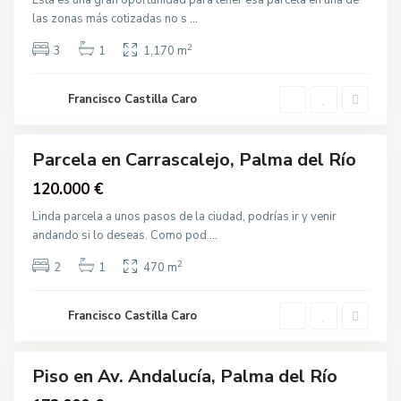
Esta es una gran oportunidad para tener esa parcela en una de
a
las zonas más cotizadas no s
...
l
m
a
2
A
3
1
1,170 m
d
v
e
.
l
A
R
Francisco Castilla Caro
n
í
d
o
a
l
u
Parcela en Carrascalejo, Palma del Río
c
Destacado
í
Venta
120.000 €
a
,
P
Linda parcela a unos pasos de la ciudad, podrías ir y venir
a
andando si lo deseas. Como pod
...
l
m
a
2
C
2
1
470 m
d
a
e
l
l
l
R
Francisco Castilla Caro
e
í
S
o
a
n
J
Piso en Av. Andalucía, Palma del Río
o
Destacado
s
Venta