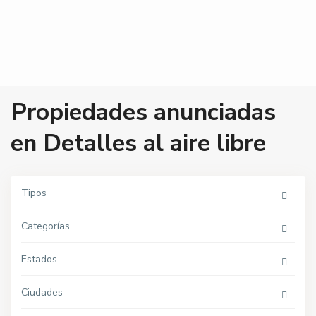
Propiedades anunciadas
en Detalles al aire libre
Tipos
Categorías
P
Estados
e
ñ
a
Ciudades
f
l