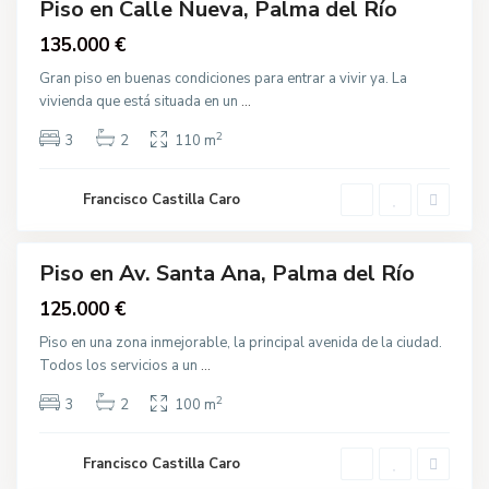
Piso en Calle Nueva, Palma del Río
A
Destacado
n
Venta
135.000 €
a
,
P
Gran piso en buenas condiciones para entrar a vivir ya. La
a
C
vivienda que está situada en un
...
l
a
m
l
a
2
l
3
2
110 m
d
e
e
M
l
a
R
Francisco Castilla Caro
n
í
z
o
a
n
i
Piso en Av. Santa Ana, Palma del Río
l
Destacado
l
Venta
125.000 €
a
,
P
Piso en una zona inmejorable, la principal avenida de la ciudad.
a
Todos los servicios a un
...
l
m
P
a
2
a
3
2
100 m
d
j
e
a
l
r
R
Francisco Castilla Caro
e
í
s