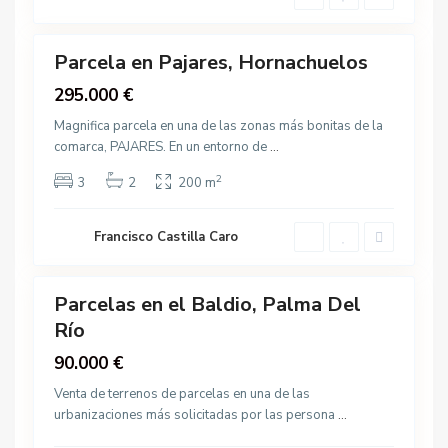
,
24
o
P
a
Parcela en Pajares, Hornachuelos
Destacado
l
Venta
295.000 €
m
a
Magnifica parcela en una de las zonas más bonitas de la
d
comarca, PAJARES. En un entorno de
...
e
2
3
2
200 m
l
R
í
Francisco Castilla Caro
1
o
Parcelas en el Baldio, Palma Del
Destacado
Río
Venta
90.000 €
Venta de terrenos de parcelas en una de las
urbanizaciones más solicitadas por las persona
...