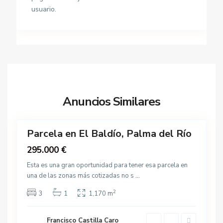
r
a
usuario.
e
l
s
m
,
a
O
d
t
e
r
l
o
R
s
Anuncios Similares
í
,
48
o
P
a
Parcela en El Baldío, Palma del Río
E
Destacado
l
l
Venta
295.000 €
m
B
a
Esta es una gran oportunidad para tener esa parcela en
a
d
una de las zonas más cotizadas no s
...
l
e
d
2
3
1
1,170 m
l
í
R
o
í
Francisco Castilla Caro