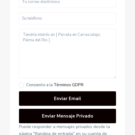
E
l
B
Consiento a la
Términos GDPR
a
l
d
P
í
a
o
j
,
Puede responder a mensajes privados desde la
a
P
página "Bandeja de entrada" en su cuenta de