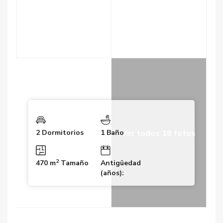
Ver todos 18 fotos
2 Dormitorios
1 Baño
2
470 m
Tamaño
Antigüedad
(años):