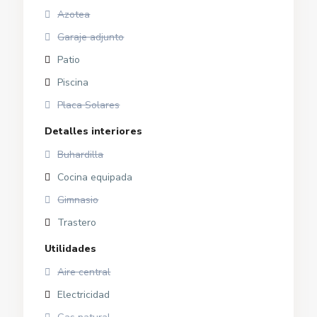
Azotea
Garaje adjunto
Patio
Piscina
Placa Solares
Detalles interiores
Buhardilla
Cocina equipada
Gimnasio
Trastero
Utilidades
Aire central
Electricidad