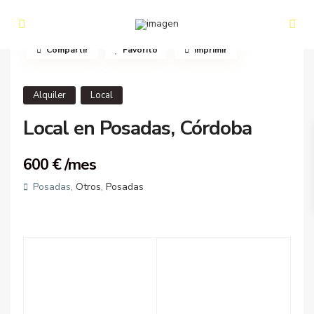
Compartir
Favorito
Imprimir
Alquiler
Local
Local en Posadas, Córdoba
600 €
/mes
Posadas,
Otros
,
Posadas