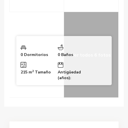
Ver todos 6 fotos
0 Dormitorios
0 Baños
2
215 m
Tamaño
Antigüedad
(años):