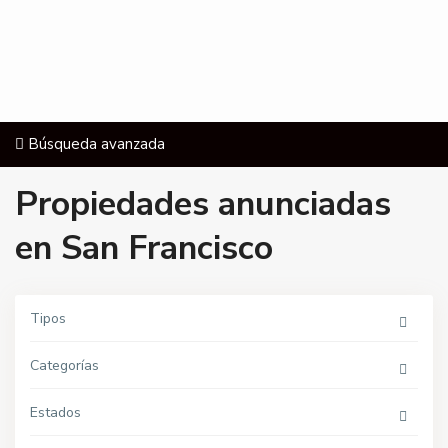
Búsqueda avanzada
Propiedades anunciadas
en San Francisco
S
a
n
F
Tipos
r
a
n
Categorías
c
i
s
c
Estados
o
,