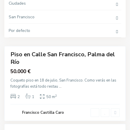
P
Ciudades
a
l
m
San Francisco
a
d
e
S
l
Por defecto
a
R
n
í
F
o
r
a
n
Piso en Calle San Francisco, Palma del
c
Destacado
i
Río
s
c
va
50.000 €
o
cción
,
P
Coqueto piso en 18 de julio, San Francisco. Como verás en las
a
fotografías está todo restau
...
l
m
a
2
2
1
50 m
d
e
l
R
Francisco Castilla Caro
í
o