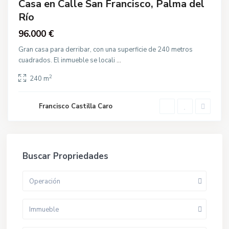
Casa en Calle San Francisco, Palma del
Río
gua
cción
96.000 €
Gran casa para derribar, con una superficie de 240 metros
cuadrados. El inmueble se locali
...
2
240 m
Francisco Castilla Caro
Buscar Propriedades
Operación
Immueble