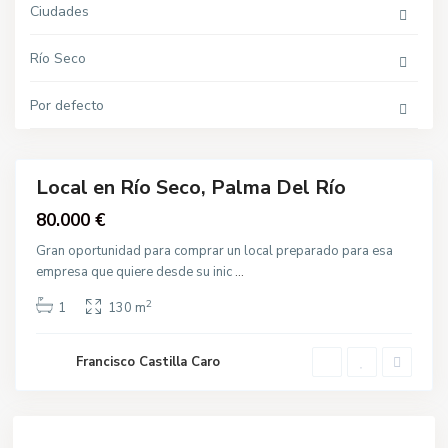
P
Ciudades
a
l
m
Río Seco
a
d
e
l
Por defecto
R
í
o
Local en Río Seco, Palma Del Río
Venta
80.000 €
Gran oportunidad para comprar un local preparado para esa
empresa que quiere desde su inic
...
2
1
130 m
Francisco Castilla Caro