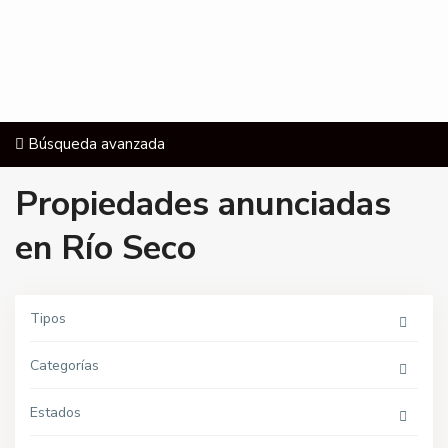
Búsqueda avanzada
Propiedades anunciadas
en Río Seco
Tipos
R
í
Categorías
o
S
e
c
Estados
o
,