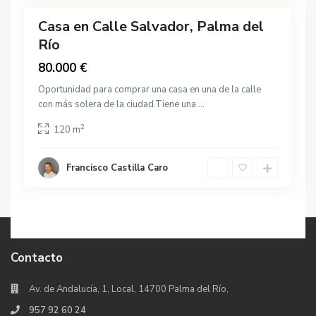
Casa en Calle Salvador, Palma del
Venta
Río
80.000 €
Oportunidad para comprar una casa en una de la calle
con más solera de la ciudad.Tiene una
...
2
120 m
Francisco Castilla Caro
Contacto
Av. de Andalucía, 1, Local, 14700 Palma del Río,
957 92 60 24