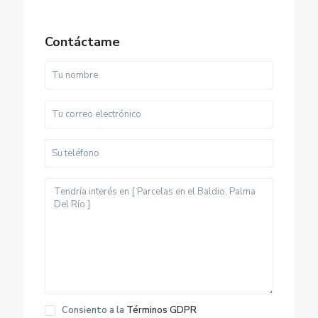
Contáctame
E
l
B
Consiento a la
Términos GDPR