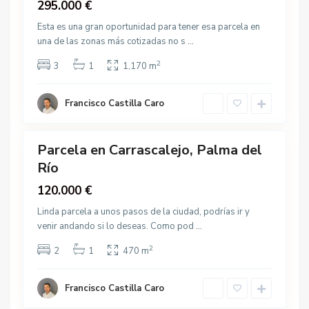
S
Venta
295.000 €
m
a
a
Esta es una gran oportunidad para tener esa parcela en
l
d
una de las zonas más cotizadas no s
...
v
e
a
2
3
1
1,170 m
l
d
R
o
í
Francisco Castilla Caro
r
19
o
,
P
Parcela en Carrascalejo, Palma del
Destacado
a
Río
Venta
l
120.000 €
m
a
Linda parcela a unos pasos de la ciudad, podrías ir y
d
venir andando si lo deseas. Como pod
...
e
2
2
1
470 m
l
R
í
Francisco Castilla Caro
5
o