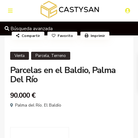
Búsqueda avanzada
Compartir
Favorito
Imprimir
,
Venta
Parcela
Terreno
Parcelas en el Baldio, Palma
Del Río
90.000 €
Palma del Río
,
El Baldío