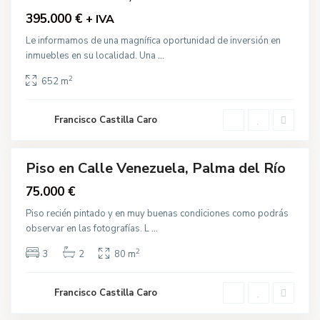
l
395.000 €
a
+ IVA
,
P
Le informamos de una magnífica oportunidad de inversión en
A
a
v
inmuebles en su localidad. Una
...
l
.
m
A
a
2
u
652 m
d
l
e
i
l
o
R
Francisco Castilla Caro
C
í
o
o
r
n
e
Piso en Calle Venezuela, Palma del Río
Venta
l
i
75.000 €
o
,
P
Piso recién pintado y en muy buenas condiciones como podrás
a
observar en las fotografías. L
...
l
m
a
2
3
2
80 m
d
e
C
l
a
R
l
Francisco Castilla Caro
í
l
o
e