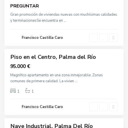
,
o
P
PREGUNTAR
l
a
va
í
l
g
Gran promoción de viviendas nuevas con muchísimas calidades
cción
m
o
y terminacionesSe encuentra en
...
a
n
d
o
e
I
l
n
R
Francisco Castilla Caro
d
í
u
o
s
t
r
Piso en el Centro, Palma del Río
i
Destacado
a
95.000 €
l
,
va
P
Magnífico apartamento en una zona inmejorable. Zonas
cción
a
comunes de primera calidad. La vivien
...
l
C
m
a
a
l
1
1
d
l
e
e
l
V
R
Francisco Castilla Caro
e
í
n
o
e
z
u
Nave Industrial, Palma Del Río
Venta
e