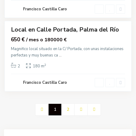
l
R
Francisco Castilla Caro
í
o
Local en Calle Portada, Palma del Río
quiler
650 €
/ mes o 180000 €
Magnifico local situado en la C/ Portada, con unas instalaciones
perfectas y muy buenas ca
...
2
2
180 m
Francisco Castilla Caro
1
2