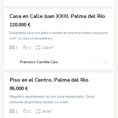
í
o
C
e
n
Casa en Calle Juan XXIII, Palma del Río
t
r
gua
120.000 €
o
cción
,
P
Estupenda casa con patio y azotea en una muy buena zona para
a
vivir. La casa se encuentra e
...
l
m
a
2
C
3
1
140 m
d
a
e
l
l
l
R
Francisco Castilla Caro
e
í
P
o
o
r
t
Piso en el Centro, Palma del Río
a
d
va
95.000 €
a
cción
,
P
Magnífico apartamento en una zona inmejorable. Zonas
a
comunes de primera calidad. La vivien
...
l
m
a
2
1
1
40 m
d
e