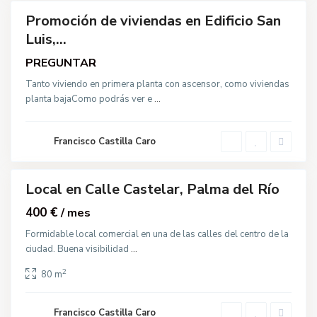
F
e
Promoción de viviendas en Edificio San
r
Venta
i
Luis,...
a
,
P
PREGUNTAR
a
l
C
Tanto viviendo en primera planta con ascensor, como viviendas
m
a
planta bajaComo podrás ver e
...
a
l
d
l
e
e
l
J
R
Francisco Castilla Caro
u
í
a
o
n
X
X
Local en Calle Castelar, Palma del Río
quiler
I
I
400 €
I
/ mes
,
P
Formidable local comercial en una de las calles del centro de la
a
ciudad. Buena visibilidad
...
l
m
a
2
80 m
d
e
l
R
Francisco Castilla Caro