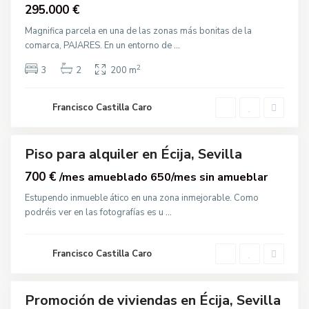
Venta
295.000 €
e
T
o
Magnifica parcela en una de las zonas más bonitas de la
r
comarca, PAJARES. En un entorno de
...
c
a
l
2
3
2
200 m
,
É
c
i
Francisco Castilla Caro
j
C
a
a
l
l
Piso para alquiler en Écija, Sevilla
e
Destacado
T
o
700 €
/mes amueblado 650/mes sin amueblar
r
va
c
Estupendo inmueble ático en una zona inmejorable. Como
cción
a
podréis ver en las fotografías es u
...
l
,
É
c
i
C
Francisco Castilla Caro
j
e
a
n
t
r
Promoción de viviendas en Écija, Sevilla
o
Destacado
P