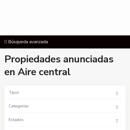
Búsqueda avanzada
Propiedades anunciadas
en Aire central
A
v
.
A
Tipos
n
d
a
Categorías
l
u
c
í
Estados
a
,