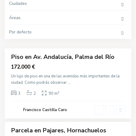
P
Ciudades
a
l
m
P
Áreas
a
a
d
j
e
a
l
Por defecto
r
R
e
í
s
o
,
O
t
Piso en Av. Andalucía, Palma del Río
r
Destacado
o
Venta
172.000 €
s
,
P
Un lujo de piso en una de las avenidas más importantes de la
a
ciudad. Como podrás observar
...
l
m
a
2
3
2
90 m
d
e
l
R
Francisco Castilla Caro
í
o
C
a
Parcela en Pajares, Hornachuelos
l
Destacado
l