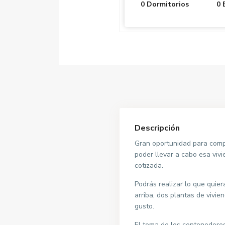
0 Dormitorios
0 
Descripción
Gran oportunidad para comp
poder llevar a cabo esa viv
cotizada.
Podrás realizar lo que quier
arriba, dos plantas de vivie
gusto.
El tema de los contenedore