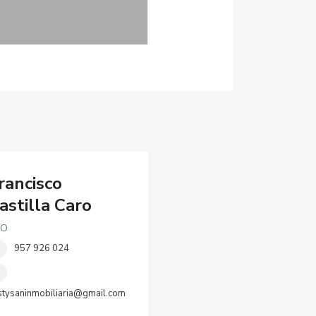
rancisco
astilla Caro
EO
957 926 024
stysaninmobiliaria@gmail.com