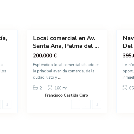
l
l
R
R
í
í
14
o
2
o
ía,
Local comercial en Av.
Nav
Destacado
Venta
Santa Ana, Palma del ...
Del
Venta
200.000 €
395.
la
Espléndido local comercial situado en
Le inf
 los
la principal avenida comercial de la
oportu
ciudad, listo y
...
inmueb
2
2
160 m
65
Francisco Castilla Caro