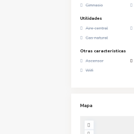
Gimnasio
Utilidades
Aire central
Gas natural
Otras caracteristicas
Ascensor
Wifi
Mapa
A