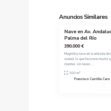
l
R
í
Anuncios Similares
6
o
Nave en Av. Andaluc
Venta
Palma del Río
390.000 €
Magnifica nave en la entrada de 
ciudad, lo que favorece mucho a
clientes, sin neces
...
2
500 m
Francisco Castilla Caro