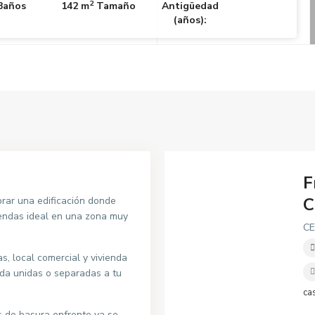
2
Baños
142 m
Tamaño
Antigüedad
(años):
F
C
rar una edificación donde
iendas ideal en una zona muy
C
as, local comercial y vivienda
nda unidas o separadas a tu
ca
s de basura enfrente ya se