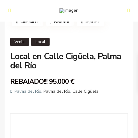
Compartir
Favorito
Imprimir
Venta
Local
Local en Calle Cigüela, Palma
del Río
REBAJADO!!!
95.000 €
Palma del Río,
Palma del Río
,
Calle Cigüela