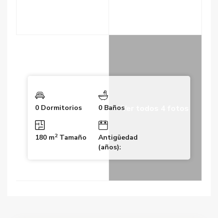
Ver todos 4 fotos
0 Dormitorios
0 Baños
2
180 m
Tamaño
Antigüedad
(años):