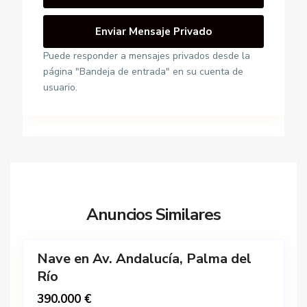
c
í
a
,
Puede responder a mensajes privados desde la
A
P
página "Bandeja de entrada" en su cuenta de
v
a
usuario.
.
l
S
m
a
a
P
n
d
o
t
e
l
a
l
í
A
R
g
n
Anuncios Similares
í
o
a
6
o
n
,
o
P
Nave en Av. Andalucía, Palma del
Venta
I
a
Río
n
l
d
390.000 €
m