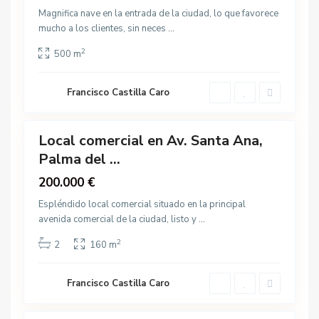
u
a
Magnifica nave en la entrada de la ciudad, lo que favorece
s
d
mucho a los clientes, sin neces
...
t
e
r
2
500 m
l
i
R
a
í
Francisco Castilla Caro
l
14
o
,
P
Local comercial en Av. Santa Ana,
Destacado
a
Palma del ...
Venta
l
200.000 €
m
a
Espléndido local comercial situado en la principal
d
avenida comercial de la ciudad, listo y
...
e
2
2
160 m
l
R
í
Francisco Castilla Caro
2
o