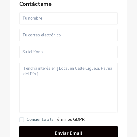
Contáctame
A
v
.
A
n
d
a
Consiento a la
Términos GDPR
l
u