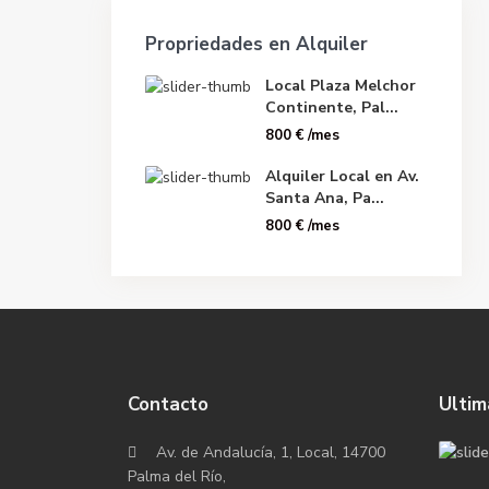
Propriedades en Alquiler
Local Plaza Melchor
Continente, Pal...
800 €
/mes
Alquiler Local en Av.
Santa Ana, Pa...
800 €
/mes
Contacto
Ultim
Av. de Andalucía, 1, Local, 14700
Palma del Río,