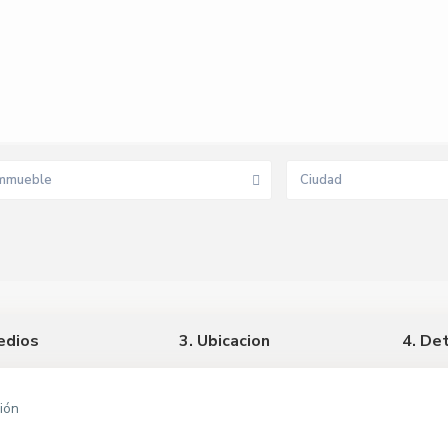
mmueble
Ciudad
edios
3. Ubicacion
4. De
ión