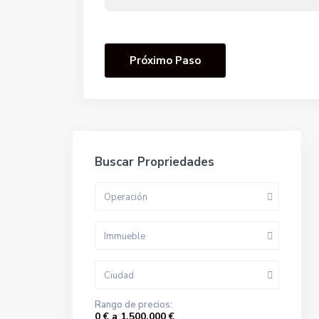
Próximo Paso
Buscar Propriedades
Operación
Immueble
Ciudad
Rango de precios:
0 € a 1.500.000 €